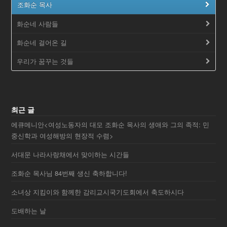
조화순 목사
화순네 사람들
화순네 걸어온 길
우리가 꿈꾸는 것들
최근 글
에큐메니안<여성노동자의 대모 조화순 목사의 생애와 그의 족적: 민
중신학과 여성해방의 현장적 수렴>
서대문 나라사랑채에서 맞이하는 시간들
조화순 목사님 84번째 생신 축하합니다!
소녀상 지킴이와 함께한 감리교시국기도회에서 축도하시다
도배하는 날