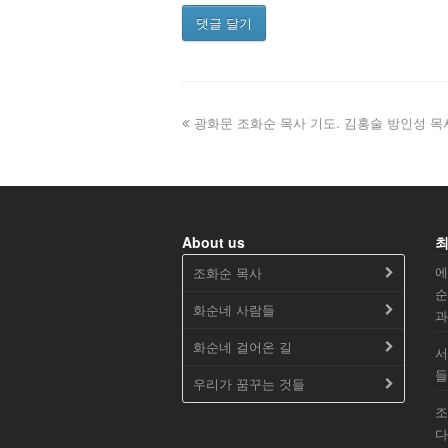
광화문 조화순 목사 기도. 김홍술 방인성 목사
About us
최
에
조화순 목사
순
화순네 사람들
과
화순네 걸어온 길
서
들
우리가 꿈꾸는 것들
조
다