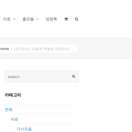
자료
출판물
방명록
Home
[국민일보] “세월호 특별법 제정하라”…
카테고리
전체
자료
기사모음