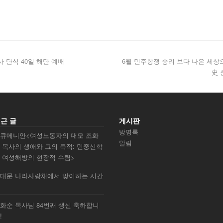
 단식 40일 해단 예배
6월 민주항쟁 승리 보다 나은 세상
史 
근 글
게시판
방명록
큐메니안<여성노동자의 대모 조화
알림
 목사의 생애와 그의 족적: 민중신학
 여성해방의 현장적 수렴>
대문 나라사랑채에서 맞이하는 시간
화순 목사님 84번째 생신 축하합니
!