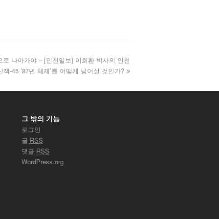
으로 나아가야 – [인천일보] 이희환 박사의 인천
산책-45 ’87년 체제’를 어떻게 넘어설 것인가?
그 밖의 기능
로그인
글
RSS
댓글
RSS
WordPress.org