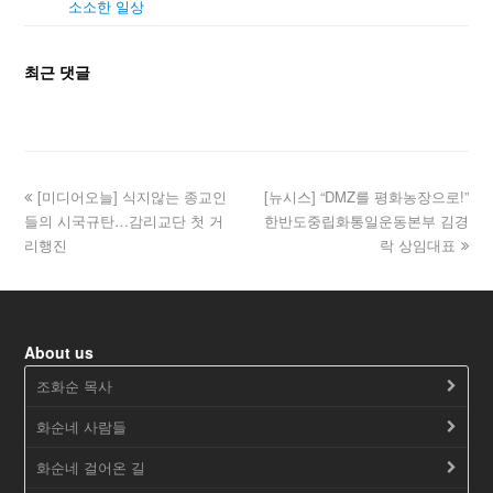
소소한 일상
최근 댓글
[미디어오늘] 식지않는 종교인
[뉴시스] “DMZ를 평화농장으로!”
들의 시국규탄…감리교단 첫 거
한반도중립화통일운동본부 김경
리행진
락 상임대표
About us
조화순 목사
화순네 사람들
화순네 걸어온 길