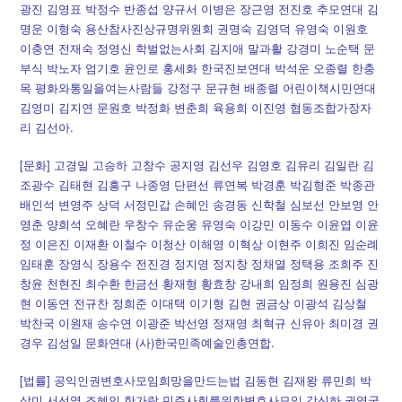
광진 김영표 박정수 반종섭 양규서 이병은 장근영 전진호 추모연대 김
명운 이형숙 용산참사진상규명위원회 권명숙 김영덕 유영숙 이원호
이충연 전재숙 정영신 학벌없는사회 김지애 말과활 강경미 노순택 문
부식 박노자 엄기호 윤인로 홍세화 한국진보연대 박석운 오종렬 한충
목 평화와통일을여는사람들 강정구 문규현 배종렬 어린이책시민연대
김영미 김지연 문원호 박정화 변춘희 육용희 이진영 협동조합가장자
리 김선아.
[문화] 고경일 고승하 고창수 공지영 김선우 김영호 김유리 김일란 김
조광수 김태현 김흥구 나종영 단편선 류연복 박경훈 박김형준 박종관
배인석 변영주 상덕 서정민갑 손혜인 송경동 신학철 심보선 안보영 안
영춘 양희석 오혜란 우창수 유순웅 유영숙 이강민 이동수 이윤엽 이윤
정 이은진 이재환 이철수 이청산 이해영 이혁상 이현주 이희진 임순례
임태훈 장영식 장용수 전진경 정지영 정지창 정채열 정택용 조희주 진
창윤 천현진 최수환 한금선 황재형 황효창 강내희 임정희 원용진 심광
현 이동연 전규찬 정희준 이대택 이기형 김현 권금상 이광석 김상철
박찬국 이원재 송수연 이광준 박선영 정재영 최혁규 신유아 최미경 권
경우 김성일 문화연대 (사)한국민족예술인총연합.
[법률] 공익인권변호사모임희망을만드는법 김동현 김재왕 류민희 박
상미 서선영 조혜인 한가람 민주사회를위한변호사모임 강신하 권영국