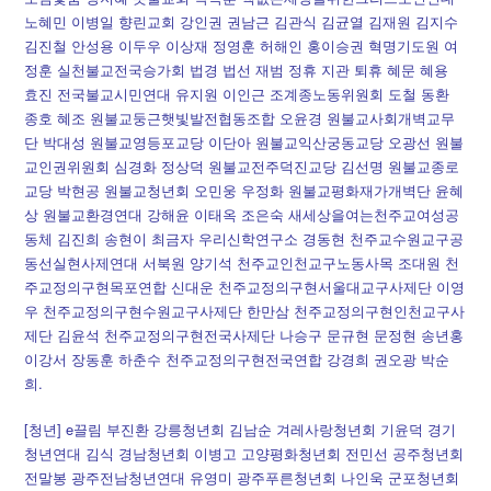
노혜민 이병일 향린교회 강인권 권남근 김관식 김균열 김재원 김지수
김진철 안성용 이두우 이상재 정영훈 허해인 홍이승권 혁명기도원 여
정훈 실천불교전국승가회 법경 법선 재범 정휴 지관 퇴휴 혜문 혜용
효진 전국불교시민연대 유지원 이인근 조계종노동위원회 도철 동환
종호 혜조 원불교둥근햇빛발전협동조합 오윤경 원불교사회개벽교무
단 박대성 원불교영등포교당 이단아 원불교익산궁동교당 오광선 원불
교인권위원회 심경화 정상덕 원불교전주덕진교당 김선명 원불교종로
교당 박현공 원불교청년회 오민웅 우정화 원불교평화재가개벽단 윤혜
상 원불교환경연대 강해윤 이태옥 조은숙 새세상을여는천주교여성공
동체 김진희 송현이 최금자 우리신학연구소 경동현 천주교수원교구공
동선실현사제연대 서북원 양기석 천주교인천교구노동사목 조대원 천
주교정의구현목포연합 신대운 천주교정의구현서울대교구사제단 이영
우 천주교정의구현수원교구사제단 한만삼 천주교정의구현인천교구사
제단 김윤석 천주교정의구현전국사제단 나승구 문규현 문정현 송년홍
이강서 장동훈 하춘수 천주교정의구현전국연합 강경희 권오광 박순
희.
[청년] e끌림 부진환 강릉청년회 김남순 겨레사랑청년회 기윤덕 경기
청년연대 김식 경남청년회 이병고 고양평화청년회 전민선 공주청년회
전말봉 광주전남청년연대 유영미 광주푸른청년회 나인욱 군포청년회