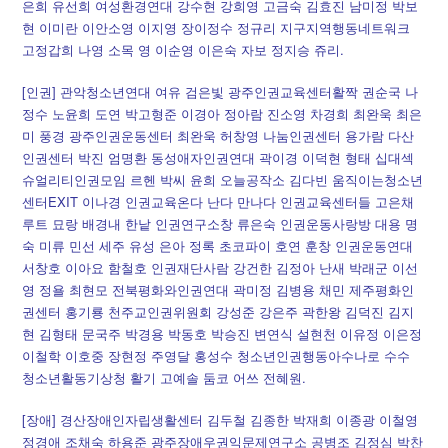
은희 유선희 여성환경연대 강수현 강희영 고금숙 김효진 남미정 박보
현 이미란 이안소영 이지영 장이정수 정규리 지구지역행동네트워크
고정갑희 나영 소목 영 이순영 이은숙 자보 정지승 쥬리.
[인권] 관악청소년연대 여유 검은빛 광주인권교육센터활짝 권순국 나
정수 노윤희 도연 박고형준 이경아 정아람 진소영 차경희 최완욱 최은
미 풍경 광주인권운동센터 최완욱 허창영 나눔인권센터 용가람 다산
인권센터 박진 엄명환 동성애자인권연대 곽이경 이덕현 형태 십대섹
슈얼리티인권모임 르헨 박씨 윤희 오늘공작소 김다빈 움직이는청소년
센터EXIT 이나경 인권교육온다 난다 만나다 인권교육센터들 고은채
루트 묘랑 배경내 한낱 인권연구소창 류은숙 인권운동사랑방 대용 명
숙 미류 민선 세주 유성 은아 정록 초코파이 호연 훈창 인권운동연대
서창호 이아요 함철호 인권재단사람 강건한 김정아 난새 박래군 이선
영 정욜 최현모 전북평화와인권연대 곽미정 김병용 채민 제주평화인
권센터 홍기룡 천주교인권위원회 강성준 강은주 곽한왕 김덕진 김지
현 김형태 문국주 박경용 박동호 박승진 변연식 설현천 이유정 이은정
이철학 이호중 장현정 주영달 홍성수 청소년인권행동아수나로 수수
청소년활동기상청 활기 고예솔 둠코 어쓰 전혜원.
[장애] 경산장애인자립생활센터 김두철 김종한 박재희 이종광 이철영
정경애 조채숙 하용준 광주장애우권익문제연구소 공병조 김정심 박찬