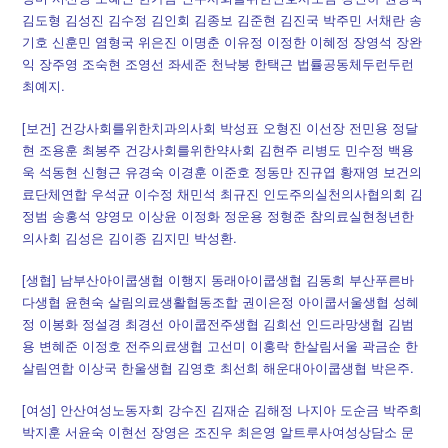
김도형 김성진 김수정 김인회 김종보 김준현 김진국 박주민 서채란 송
기호 신훈민 염형국 위은진 이명춘 이유정 이정한 이혜정 장영석 장완
익 장주영 조숙현 조영선 좌세준 천낙붕 한택근 법률공동체두런두런
최예지.
[보건] 건강사회를위한치과의사회 박성표 오형진 이선장 전민용 정달
현 조용훈 최봉주 건강사회를위한약사회 김현주 리병도 민수정 백용
욱 석동현 신형근 유경숙 이경훈 이준호 정동만 진규엽 황재영 보건의
료단체연합 우석균 이수정 채민석 최규진 인도주의실천의사협의회 김
정범 송홍석 양영모 이상윤 이정화 정운용 정형준 참의료실현청년한
의사회 김성은 김이종 김지민 박성환.
[생협] 남부산아이쿱생협 이행지 동래아이쿱생협 김동희 부산푸른바
다생협 윤현숙 살림의료생활협동조합 권이은정 아이쿱서울생협 성혜
정 이봉화 정설경 최경선 아이쿱전주생협 김희선 인드라망생협 김범
용 변혜준 이정호 전주의료생협 고선미 이홍락 한살림서울 곽금순 한
살림연합 이상국 한울생협 김영호 최선희 해운대아이쿱생협 박은주.
[여성] 안산여성노동자회 강수진 김재순 김해정 나지아 도순금 박주희
박지훈 서윤숙 이현선 장영은 조진우 최은영 알트루사여성상담소 문