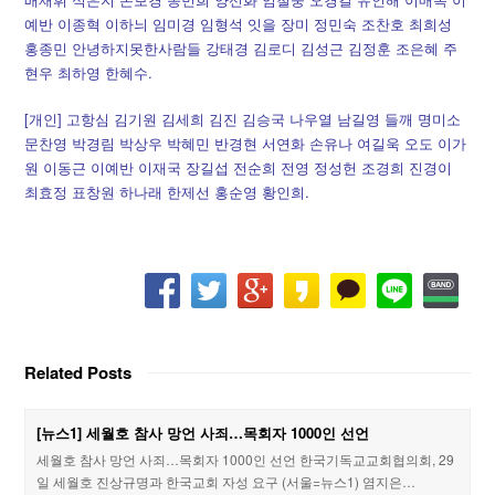
예반 이종혁 이하늬 임미경 임형석 잇을 장미 정민숙 조찬호 최희성
홍종민 안녕하지못한사람들 강태경 김로디 김성근 김정훈 조은혜 주
현우 최하영 한혜수.
[개인] 고항심 김기원 김세희 김진 김승국 나우열 남길영 들깨 명미소
문찬영 박경림 박상우 박혜민 반경현 서연화 손유나 여길욱 오도 이가
원 이동근 이예반 이재국 장길섭 전순희 전영 정성헌 조경희 진경이
최효정 표창원 하나래 한제선 홍순영 황인희.
Related Posts
[뉴스1] 세월호 참사 망언 사죄…목회자 1000인 선언
세월호 참사 망언 사죄…목회자 1000인 선언 한국기독교교회협의회, 29
일 세월호 진상규명과 한국교회 자성 요구 (서울=뉴스1) 염지은…