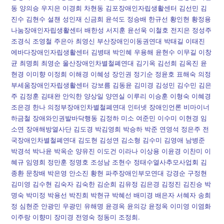
동 양의승 우지은 이경희 차현동 김포장애인자립생활센터 김선민 김
진수 김현수 설챈 성인재 신금희 윤석도 정승배 한규선 황인현 황정용
나눔장애인자립생활센터 배한성 서지훈 윤선욱 이철호 전지은 정성주
조경식 조영철 주은아 최영신 부산장애인이동권연대 박태길 이태진
에바다장애인자립생활센터 김병태 박인혜 우용해 윤현수 이무길 이창
균 최명희 최영순 울산장애인차별철폐연대 김기옥 김선희 김옥진 윤
현경 이미향 이정희 이해경 이혜성 장인권 정기순 정윤호 표해숙 의정
부세움장애인자립생활센터 강보름 김동윤 김미경 김성민 김수민 김은
주 김정훈 김태완 안익한 양상일 양연실 이루리 이승훈 이형숙 이혜경
조은경 한나 의정부장애인차별철폐연대 인터넷 장애인언론 비마이너
하금철 장애와인권발바닥행동 김정하 미소 여준민 이수미 이현경 임
소연 장애해방열사단 김도경 박김영희 박승하 박준 연영석 정은주 전
국장애인차별철폐연대 김도현 김성연 김소형 김수미 김영애 남병준
박경석 박나윤 박옥순 양유진 이도건 이라나 이상용 이윤경 이찬미 이
혜규 임영희 정만훈 정명호 조성남 조현수 정태수열사추모사업회 김
종환 문창배 박은영 안소진 황현 파주장애인부모연대 강경순 구정현
김미영 김수현 김숙자 김숙한 김순희 김유정 김은경 김정진 김진승 박
명숙 박미정 박용선 박진희 박현규 박혜선 배미경 배은자 서혜자 송희
정 심현준 안광민 우광민 유해명 윤경옥 윤의강 윤정옥 이미영 이염화
이주랑 이향미 장미경 전영숙 정동미 조정희.