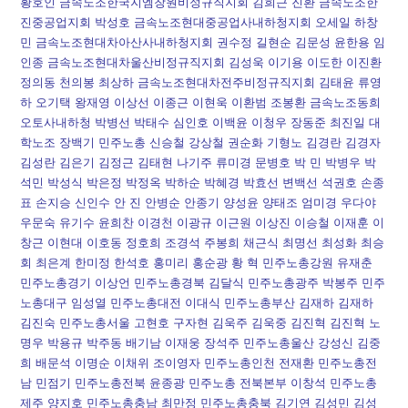
황호인 금속노조한국지엠창원비정규직지회 김희근 진환 금속노조한
진중공업지회 박성호 금속노조현대중공업사내하청지회 오세일 하창
민 금속노조현대차아산사내하청지회 권수정 길현순 김문성 윤한용 임
인종 금속노조현대차울산비정규직지회 김성욱 이기용 이도한 이진환
정의동 천의봉 최상하 금속노조현대차전주비정규직지회 김태윤 류영
하 오기택 왕재영 이상선 이종근 이현욱 이환범 조봉환 금속노조동희
오토사내하청 박병선 박태수 심인호 이백윤 이청우 장동준 최진일 대
학노조 장백기 민주노총 신승철 강상철 권순화 기형노 김경란 김경자
김성란 김은기 김정근 김태현 나기주 류미경 문병호 박 민 박병우 박
석민 박성식 박은정 박정옥 박하순 박혜경 박효선 변백선 석권호 손종
표 손지승 신인수 안 진 안병순 안종기 양성윤 양태조 엄미경 우다야
우문숙 유기수 윤희찬 이경천 이광규 이근원 이상진 이승철 이재훈 이
창근 이현대 이호동 정호희 조경석 주봉희 채근식 최명선 최성화 최승
회 최은계 한미정 한석호 홍미리 홍순광 황 혁 민주노총강원 유재춘
민주노총경기 이상언 민주노총경북 김달식 민주노총광주 박봉주 민주
노총대구 임성열 민주노총대전 이대식 민주노총부산 김재하 김재하
김진숙 민주노총서울 고현호 구자현 김욱주 김욱중 김진혁 김진혁 노
명우 박용규 박주동 배기남 이재웅 장석주 민주노총울산 강성신 김중
희 배문석 이명순 이채위 조이영자 민주노총인천 전재환 민주노총전
남 민점기 민주노총전북 윤종광 민주노총 전북본부 이창석 민주노총
제주 양지호 민주노총충남 최만정 민주노총충북 김기연 김성민 김성