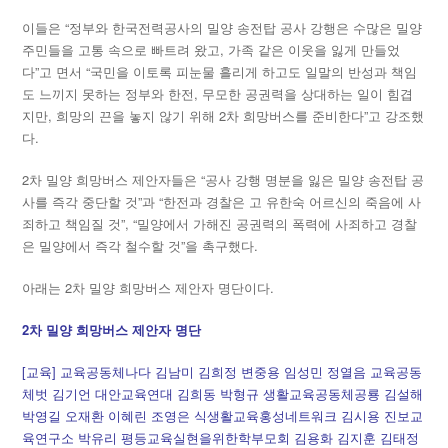
이들은 “정부와 한국전력공사의 밀양 송전탑 공사 강행은 수많은 밀양
주민들을 고통 속으로 빠트려 왔고, 가족 같은 이웃을 잃게 만들었
다”고 면서 “국민을 이토록 피눈물 흘리게 하고도 일말의 반성과 책임
도 느끼지 못하는 정부와 한전, 무모한 공권력을 상대하는 일이 힘겹
지만, 희망의 끈을 놓지 않기 위해 2차 희망버스를 준비한다”고 강조했
다.
2차 밀양 희망버스 제안자들은 “공사 강행 명분을 잃은 밀양 송전탑 공
사를 즉각 중단할 것”과 “한전과 경찰은 고 유한숙 어르신의 죽음에 사
죄하고 책임질 것”, “밀양에서 가해진 공권력의 폭력에 사죄하고 경찰
은 밀양에서 즉각 철수할 것”을 촉구했다.
아래는 2차 밀양 희망버스 제안자 명단이다.
2차 밀양 희망버스 제안자 명단
[교육] 교육공동체나다 김남미 김희정 변중용 임성민 정열음 교육공동
체벗 김기언 대안교육연대 김희동 박형규 생활교육공동체공룡 김설해
박영길 오재환 이혜린 조영은 식생활교육홍성네트워크 김시용 진보교
육연구소 박유리 평등교육실현을위한학부모회 김용화 김지훈 김태정