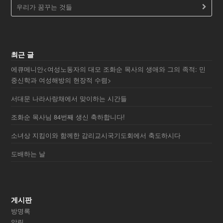
우리가 꿈꾸는 것들
최근 글
에큐메니안<여성노동자의 대모 조화순 목사의 생애와 그의 족적: 민
중신학과 여성해방의 현장적 수렴>
서대문 나라사랑채에서 맞이하는 시간들
조화순 목사님 84번째 생신 축하합니다!
소녀상 지킴이와 함께한 감리교시국기도회에서 축도하시다
도배하는 날
게시판
방명록
알림