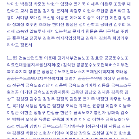
박미향 박은경 박준영 박현숙 염정수 윤기욱 이세우 이은주 조장우 대
안학교 교사 김은임 김지영 문지혜 박경주 이현숙 주현종 볍씨학교 김
경미 서미영 오대걸 오선영 이동훈 이매옥 이승우 이유찬 이현경 정희
라 정희정 조수민 조채윤 한미선 황성윤 성미산학교 공혜원 김수희 오
선재 조승연 알트루사 재미있는학교 문지기 한문순 통나무학교 주병
근 풀무학교 전공부 김현주 하자작업장학교 김유익 김희옥 희망의우
리학교 정윤서.
[노동] 건설산업연맹 이용대 경기서부건설노조 김호중 공공운수노조
의료연대돌봄지부울산지회(준) 김석한 공공운수노조전북버스지부전
북고속지회 정홍근 공공운수노조전북버스지부제일여객지회 조태성
공공운수노조택시지부전북지회 고영기 공공운수연맹 이상무 금속노
조 전규석 금속노조경남 이김춘택 금속노조기아차 김동율 금속노조두
원정공 이기만 금속노조쌍용자동차 고동민 김남오 김대용 김득중 김
상구 김성진 김수경 김정우 김정욱 김정운 문기주 박정만 박주헌 박호
민 복기성 서맹섭 양형근 염진영 오석천 유제선 윤충열 이갑호 이남국
이창근 이현준 정형구 한상균 한윤수 금속노조기륭전자 강화숙 김소
연 박행란 오석순 유흥희 윤종희 이미영 이인섭 이현주 금속노조대우
조선 하노위 강병재 금속노조한국지엠부평비정규직지회 곽동표 김봉
수 김원진 박현상 신현창 이영수 이준삼 장영일 조성일 조혜연 한성호