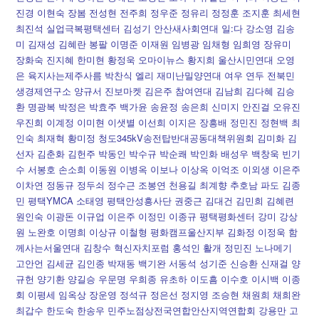
진경 이현숙 장봄 전성현 전주희 정우준 정유리 정정훈 조지훈 최세현
최진석 실업극복평택센터 김성기 안산새사회연대 일:다 강소영 김송
미 김재성 김혜란 봉팔 이명준 이재원 임병광 임채형 임희영 장유미
장화숙 진지혜 한미현 황정욱 오마이뉴스 황지희 울산시민연대 오영
은 육지사는제주사름 박찬식 엘리 재미난밀양연대 여우 연두 전북민
생경제연구소 양규서 진보마켓 김은주 참여연대 김남희 김다혜 김승
환 명광복 박정은 박효주 백가윤 송윤정 송은희 신미지 안진걸 오유진
우진희 이계정 이미현 이샛별 이선희 이지은 장흥배 정민진 정현백 최
인숙 최재혁 황미정 청도345kV송전탑반대공동대책위원회 김미화 김
선자 김춘화 김헌주 박동인 박수규 박순쾌 박인화 배성우 백창욱 빈기
수 서봉호 손소희 이동원 이병옥 이보나 이상옥 이억조 이외생 이은주
이차연 정동규 정두쇠 정수근 조봉연 천용길 최계향 추호남 파도 김종
민 평택YMCA 소태영 평택안성흥사단 권중근 김대건 김민희 김혜련
원인숙 이광돈 이규업 이은주 이정민 이종규 평택평화센터 강미 강상
원 노완호 이명희 이상규 이철형 평화캠프울산지부 김화정 이정욱 함
께사는서울연대 김창수 혁신자치포럼 홍석인 활개 정민진 노나메기
고안언 김세균 김인종 박재동 백기완 서동석 성기준 신승환 신재걸 양
규헌 양기환 양길승 우문명 우희종 유초하 이도흠 이수호 이시백 이종
회 이평세 임옥상 장운영 정석규 정은선 정지영 조승현 채원희 채희완
최갑수 한도숙 한송우 민주노점상전국연합안산지역연합회 강용만 고