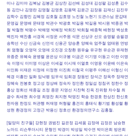
미나 김미야 김복남 김봉균 김상찬 김선배 김성대 김성팔 김성훈 김수
동 김안나 김영란 김영철 김영호 김용택 김윤근 김장용 김재신 김진우
김학수 김향진 김혜정 김호철 김효영 노진철 노현기 도관스님 문갑태
문영길 문영배 문태영 박관수 박광호 박길용 박길용 박시원 박종권 박
철 박철현 박평수 박해영 박혜정 박희진 박희철 배종혁 배현정 백성호
백진자 백찬홍 서경옥 서정운 서주원 석문 선상규 선오 송영팔 송필경
송학선 수산 신금숙 신언석 신용곤 양승훈 양혜숙 엄주철 엄태원 연방
희 염형철 오영덕 오영애 오진경 오창환 원유술 유규현 유순관 유재현
유종준 유혜숙 윤병렬 윤은상 이규봉 이금곤 이기영 이동고 이란 이명
숙 이명식 이미영 이상은 이세걸 이시재 이열호 이영웅 이윤배 이은숙
이인화 이재은 이정애 이정현 이진희 이철국 이평주 이해선 이형신 이
혜경 이흥만 일화 임낙평 임우석 임희경 장동빈 장석근 장옥주 장재연
장혜숙 전봉호 정고성 정상배 정숙자 정인환 정일섭 정침귀 정한수 정
홍상 정회선 제종길 조정 종문 지영선 지찬혁 진옥 진위향 차수철 최
광수 최세현 최수영 최영찬 최지현 탁영진 학송 한경호 한상진 한신호
한자원 한정도 허관행 허재영 허형팔 홍건의 홍태식 황기범 황성렬 황
성현 환경정의 고정근 박용신 정호선 환경정의연구소 김홍철.
[밀양의 친구들] 강현정 권범진 길은정 김세움 김정애 김정은 남승현
노마드 리슨투더시티 문형인 박경미 박성일 박수연 박이은희 방은희
배재휘 석은지 손보경 송민희 양선화 엄철웅 오경길 유인해 이매옥 이