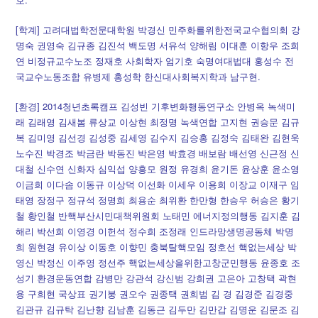
[학계] 고려대법학전문대학원 박경신 민주화를위한전국교수협의회 강
명숙 권영숙 김규종 김진석 백도명 서유석 양해림 이대훈 이항우 조희
연 비정규교수노조 정재호 사회학자 엄기호 숙명여대법대 홍성수 전
국교수노동조합 유병제 홍성학 한신대사회복지학과 남구현.
[환경] 2014청년초록캠프 김성빈 기후변화행동연구소 안병옥 녹색미
래 김래영 김새봄 류상교 이상현 최정명 녹색연합 고지현 권승문 김규
복 김미영 김선경 김성중 김세영 김수지 김승홍 김정숙 김태완 김현욱
노수진 박경조 박금란 박동진 박은영 박효경 배보람 배선영 신근정 신
대철 신수연 신화자 심익섭 양흥모 원정 유경희 윤기돈 윤상훈 윤소영
이금희 이다솜 이동규 이상덕 이선화 이세우 이용희 이장교 이재구 임
태영 장정구 정규석 정명희 최용순 최위환 한만형 한승우 허승은 황기
철 황인철 반핵부산시민대책위원회 노태민 에너지정의행동 김지훈 김
해리 박선희 이영경 이헌석 정수희 조정래 인드라망생명공동체 박명
희 원현경 유이상 이동호 이향민 충북탈핵모임 정호선 핵없는세상 박
영신 박정신 이주영 정선주 핵없는세상을위한고창군민행동 윤종호 조
성기 환경운동연합 감병만 강관석 강신범 강희권 고은아 고창택 곽현
용 구희현 국상표
권기붕 권오수 권종택 권희범 김 경 김경준 김경중
김관규 김규탁 김난향 김남훈 김동근 김두만 김만갑 김명운 김문조 김