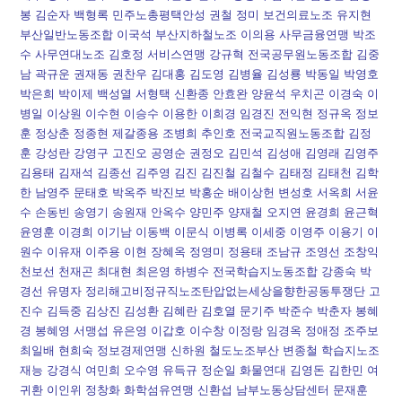
봉 김순자 백형록 민주노총평택안성 권철 정미 보건의료노조 유지현
부산일반노동조합 이국석 부산지하철노조 이의용 사무금융연맹 박조
수 사무연대노조 김호정 서비스연맹 강규혁 전국공무원노동조합 김중
남 곽규운 권재동 권찬우 김대홍 김도영 김병율 김성룡 박동일 박영호
박은희 박이제 백성열 서형택 신환종 안효완 양윤석 우치곤 이경숙 이
병일 이상원 이수현 이승수 이용한 이희경 임경진 전익현 정규옥 정보
훈 정상춘 정종현 제갈종용 조병희 추인호 전국교직원노동조합 김정
훈 강성란 강영구 고진오 공영순 권정오 김민석 김성애 김영래 김영주
김용태 김재석 김종선 김주영 김진 김진철 김철수 김태정 김태천 김학
한 남영주 문태호 박옥주 박진보 박홍순 배이상헌 변성호 서옥희 서윤
수 손동빈 송영기 송원재 안옥수 양민주 양재철 오지연 윤경희 윤근혁
윤영훈 이경희 이기남 이동백 이문식 이병록 이세중 이영주 이용기 이
원수 이유재 이주용 이현 장혜옥 정영미 정용태 조남규 조영선 조창익
천보선 천재곤 최대현 최은영 하병수 전국학습지노동조합 강종숙 박
경선 유명자 정리해고비정규직노조탄압없는세상을향한공동투쟁단 고
진수 김득중 김상진 김성환 김혜란 김호열 문기주 박준수 박춘자 봉혜
경 봉혜영 서맹섭 유은영 이갑호 이수창 이정랑 임경옥 정애정 조주보
최일배 현희숙 정보경제연맹 신하원 철도노조부산 변종철 학습지노조
재능 강경식 여민희 오수영 유득규 정순일 화물연대 김영돈 김한민 여
귀환 이인위 정창화 화학섬유연맹 신환섭 남부노동상담센터 문재훈