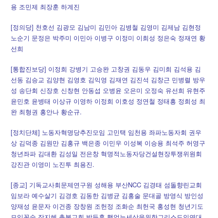
용 조민제 최장훈 하계진
[정의당] 천호선 김광모 김남미 김민아 김병철 김영미 김제남 김현정
노순기 문정은 박주미 이민아 이병구 이정미 이희성 정은숙 정재연 황
선희
[통합진보당] 이정희 강병기 고승완 고창권 김동우 김미희 김석용 김
선동 김승교 김양현 김영호 김익영 김재연 김진석 김창근 민병렬 방우
성 송단회 신장호 신창현 안동섭 오병윤 오은미 오정숙 유선희 유현주
윤민호 윤병태 이상규 이영하 이정희 이호성 정연철 정태흥 정희성 최
완 최형권 홍안나 황순규.
[정치단체] 노동자혁명당추진모임 고민택 임천용 좌파노동자회 권우
상 김덕종 김원만 김홍규 백은종 이민우 이성복 이승용 최석주 허영구
청년좌파 김대환 김성일 전은창 혁명적노동자당건설현장투쟁위원회
강진관 이영미 노진투 최용진.
[종교] 기독교사회문제연구원 성해용 부산NCC 김경태 섬돌향린교회
임보라 예수살기 김경호 김동한 김병균 김홍술 문대골 방영식 방인성
양재성 윤문자 이건종 장창원 조헌정 조화순 최헌국 홍성현 청년기도
모임꽃숨 장지혜 촛불교회 박득훈 핵없는세상을위한그리스도인연대