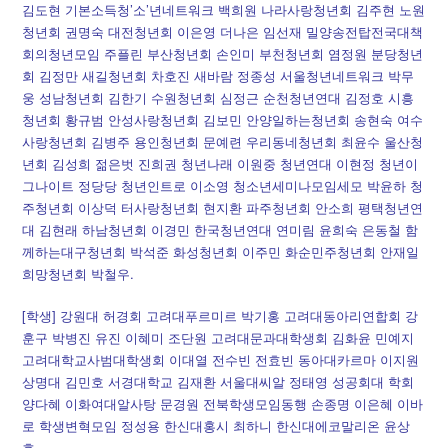
김도현 기본소득청’소’년네트워크 백희원 나라사랑청년회 김주현 노원
청년회 권명숙 대전청년회 이은영 더나은 임선재 밀양송전탑전국대책
회의청년모임 주플린 부산청년회 손인미 부천청년회 염정원 분당청년
회 김정만 새길청년회 차호진 새바람 정종성 서울청년네트워크 박무
웅 성남청년회 김한기 수원청년회 심정근 순천청년연대 김정호 시흥
청년회 황규범 안성사랑청년회 김보민 안양일하는청년회 송현숙 여수
사랑청년회 김병주 용인청년회 문예련 우리동네청년회 최윤수 울산청
년회 김성희 젊은벗 진희권 청년나래 이원중 청년연대 이현정 청년이
그나이트 정당당 청년인트로 이소영 청소년세미나모임세모 박윤하 청
주청년회 이상덕 터사랑청년회 현지환 파주청년회 안소희 평택청년연
대 김현래 하남청년회 이경민 한국청년연대 연미림 윤희숙 은동철 함
께하는대구청년회 박석준 화성청년회 이주민 화순민주청년회 안재일
희망청년회 박철우.
[학생] 강원대 허경회 고려대푸르미르 박기홍 고려대동아리연합회 강
훈구 박병진 유진 이혜미 조단원 고려대문과대학생회 김화윤 민예지
고려대학교사범대학생회 이대열 전수빈 전효빈 동아대카르마 이지원
상명대 김민호 서경대학교 김재환 서울대씨알 정태영 성공회대 학회
양다혜 이화여대알사탕 문경원 전북학생모임동행 손종명 이은혜 이바
로 학생변혁모임 정성용 한신대홍시 최하니 한신대에코말리온 윤상
호.