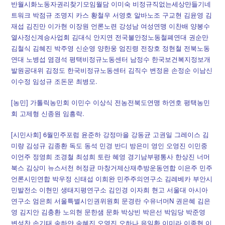
반월시화노동자권리찾기모임월담 이미숙 비정규직없는세상만들기네
트워크 박점규 조명지 카스 황철우 서영호 알바노조 구교현 김윤영 김
재섭 김진만 이가현 이장원 언론노련 강성남 여성연맹 이찬배 양봉수
열사정신계승사업회 김대식 안지연 전국불안정노동철폐연대 권순만
김철식 김혜진 박주영 신순영 양한웅 엄진령 전장호 정현철 전북노동
연대 노병섭 염경석 평택비정규노동센터 남정수 한국보건복지정보개
발원공대위 김정도 한국비정규노동센터 김직수 변정윤 손정순 이남신
이수정 임성규 조돈문 최병모.
[농민] 가톨릭농민회 이민수 이상식 전농전북도연맹 하연호 평택농민
회 고제형 신종원 임흥락.
[시민사회] 6월민주포럼 윤준하 강정마을 강동균 고권일 그레이스 김
미량 김성규 김종환 독도 동석 민경 반디 방은미 영인 오영진 이민중
이언주 정영희 조경철 최성희 토란 혜영 경기남부평통사 한상진 너머
북스 김상미 뉴스서천 허정균 마창거제산재추방운동연합 이은주 민주
언론시민연합 박우정 신태섭 이희완 민주주의연구소 김레베카 부안시
민발전소 이현민 생태지평연구소 김인경 이자희 현고 서울대 아시아
연구소 엄은희 서울특별시인권위원회 문경란 수유너머N 권은혜 김은
영 김지안 김충환 노의현 문한샘 문화 박상빈 박은선 박임당 박준영
변성찬 손기태 송하얀 송혜진 오영진 오하나 유일환 이미라 이종현 이