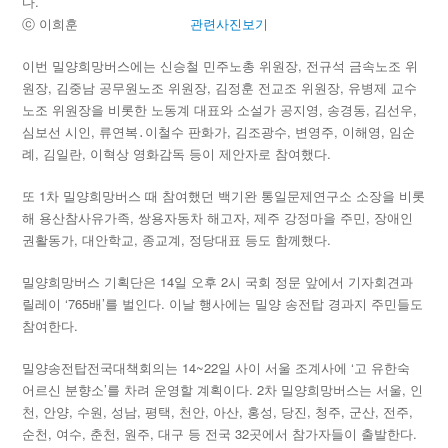
다.
ⓒ 이희훈
관련사진보기
이번 밀양희망버스에는 신승철 민주노총 위원장, 전규석 금속노조 위
원장, 김중남 공무원노조 위원장, 김정훈 전교조 위원장, 유병제 교수
노조 위원장을 비롯한 노동계 대표와 소설가 공지영, 송경동, 김선우,
심보선 시인, 류연복․이철수 판화가, 김조광수, 변영주, 이해영, 임순
례, 김일란, 이혁상 영화감독 등이 제안자로 참여했다.
또 1차 밀양희망버스 때 참여했던 백기완 통일문제연구소 소장을 비롯
해 용산참사유가족, 쌍용자동차 해고자, 제주 강정마을 주민, 장애인
권활동가, 대안학교, 종교계, 정당대표 등도 함께했다.
밀양희망버스 기획단은 14일 오후 2시 국회 정문 앞에서 기자회견과
릴레이 ‘765배’를 벌인다. 이날 행사에는 밀양 송전탑 경과지 주민들도
참여한다.
밀양송전탑전국대책회의는 14~22일 사이 서울 조계사에 ‘고 유한숙
어르신 분향소’를 차려 운영할 계획이다. 2차 밀양희망버스는 서울, 인
천, 안양, 수원, 성남, 평택, 천안, 아산, 홍성, 당진, 청주, 군산, 전주,
순천, 여수, 춘천, 원주, 대구 등 전국 32곳에서 참가자들이 출발한다.