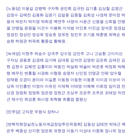
[노동당] 이용길 강병택 구자혁 권진회 김규탄 김기홍 김상철 김영근
김영수 김예찬 김용화 김윤기 김일웅 김종철 김희성 나경채 문미정 박
용석 박은지 박지영 박희경 백연주 서영아 서윤근 신동열 신희철 안병
열 안병일 윤원필 이건수 이봉화 이석범 이인호 이진섭 장석준 정경섭
정경진 정성만 정성욱 정승호 정유돈 정진우 조기용 채훈병 최백순 최
승현 허영관 허옥희 황종섭 황혜원.
[녹색당] 이현주 하승수 강국주 강수정 강언주 고니 고승환 고이지선
구자상 권용호 김경례 김기배 김대웅 김석연 김영란 김은희 김재진 김
현 김현수 김혜연 김홍미리 박동인 박설희 박슬비 박은호 박정희 박혜
령 배우진 변홍철 서경화 서형원 송명자 신민정 안명균 안팎 양수철
양재평 오경미 윤미라 이길훈 이동원 이동현 이동훈 이미경 이보아 이
상옥 이안홍빈 이영아 이유진 이재혁 이태영 이혜복 이희정 임미경 전
선경 정명희 정영희 정은영 정헌근 조상우 조은주 조주은 조태양 차연
근 채수민 최성훈 최시영 최혁봉 최홍엽 함원신
[민주당] 고익문 우원식 장하나
[변혁적현장실천노동자계급정당추진위원회] 김동성 김태연 박재근 백
은주 백종성 선지현 양은희 유현경 이동기 이성대 이종회 정나위 정성