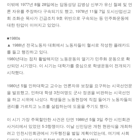
이밖에 1977년 8월 28일에는 답동성당 김병상 신부가 유신 철폐 및 언
론 자유를 주장하다 구속되기도 했고, 1978년 11월 7일 도시산업선교
회 조화순 목사가 긴급조치 9호 위반으로 구속되는 등 민주화운동에
대한 탄압이 이어지고 있었다.
■1980s
▲ 1988년 전국노동자 대회에서 노동자들이 혈서로 작성한 플래카드
를 들고 행진하고 있다.
1980년대는 점차 활발해지던 노동운동의 열기가 민주화 운동으로 확
산되던 시기였다. 이 시기는 대학가를 중심으로 학생운동이 전개되기
시작했다.
1980년 5월 인하대학교 교수는 언론자유 보장을 요구하는 시국선언문
을 발표했고, 인하대 학생 3천여명도 군사 정권을 비판하는 시국선언
을 하고 시위에 나섰다. 학생들은 노동현장에 직접 들어가 노동자들의
권리를 가르치고 노조를 설립하는데 도움을 주기도 했다.
이 시기 가장 주목할만한 사건은 단연 1986년 5월 3일 주안 시민회관
사거리에서 있었던 5·3항쟁이다. 이날 신민당은 개헌 현판식을 개최하
려고 인천시민회관에서 가두행진을 벌일 계획이었는데, 여기에 사회
단체와 시민이 대거 동참해 민중운동으로 확산됐다.