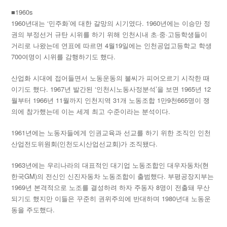
■1960s
1960년대는 ‘민주화’에 대한 갈망의 시기였다. 1960년에는 이승만 정
권의 부정선거 규탄 시위를 하기 위해 인천시내 초·중·고등학생들이
거리로 나왔는데 연표에 따르면 4월19일에는 인천공업고등학교 학생
700여명이 시위를 감행하기도 했다.
산업화 시대에 접어들면서 노동운동의 불씨가 피어오르기 시작한 때
이기도 했다. 1967년 발간된 ‘인천시노동사정분석’을 보면 1965년 12
월부터 1966년 11월까지 인천지역 31개 노동조합 1만9천665명이 쟁
의에 참가했는데 이는 세계 최고 수준이라는 분석이다.
1961년에는 노동자들에게 인권교육과 선교를 하기 위한 조직인 인천
산업전도위원회(인천도시산업선교회)가 조직됐다.
1963년에는 우리나라의 대표적인 대기업 노동조합인 대우자동차(현
한국GM)의 전신인 신진자동차 노동조합이 출범했다. 부평공장지부는
1969년 본격적으로 노조를 결성하려 하자 주동자 8명이 전출돼 무산
되기도 했지만 이들은 꾸준히 권위주의에 반대하며 1980년대 노동운
동을 주도했다.