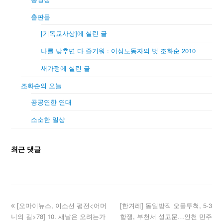
출판물
[기독교사상]에 실린 글
나를 낮추면 다 즐거워 : 여성노동자의 벗 조화순 2010
새가정에 실린 글
조화순의 오늘
공공연한 연대
소소한 일상
최근 댓글
[오마이뉴스, 이소선 평전<어머
[한겨레] 동일방직 오물투척, 5·3
니의 길>78] 10. 새날은 오려는가
항쟁, 부천서 성고문…인천 민주