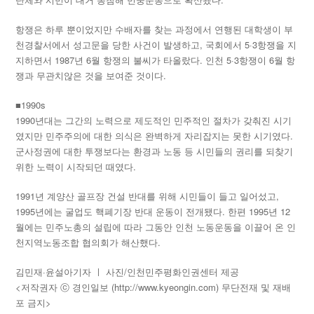
항쟁은 하루 뿐이었지만 수배자를 찾는 과정에서 연행된 대학생이 부
천경찰서에서 성고문을 당한 사건이 발생하고, 국회에서 5·3항쟁을 지
지하면서 1987년 6월 항쟁의 불씨가 타올랐다. 인천 5·3항쟁이 6월 항
쟁과 무관치않은 것을 보여준 것이다.
■1990s
1990년대는 그간의 노력으로 제도적인 민주적인 절차가 갖춰진 시기
였지만 민주주의에 대한 의식은 완벽하게 자리잡지는 못한 시기였다.
군사정권에 대한 투쟁보다는 환경과 노동 등 시민들의 권리를 되찾기
위한 노력이 시작되던 때였다.
1991년 계양산 골프장 건설 반대를 위해 시민들이 들고 일어섰고,
1995년에는 굴업도 핵폐기장 반대 운동이 전개됐다. 한편 1995년 12
월에는 민주노총의 설립에 따라 그동안 인천 노동운동을 이끌어 온 인
천지역노동조합 협의회가 해산했다.
김민재·윤설아기자 ㅣ 사진/인천민주평화인권센터 제공
<저작권자 ⓒ 경인일보 (http://www.kyeongin.com) 무단전재 및 재배
포 금지>