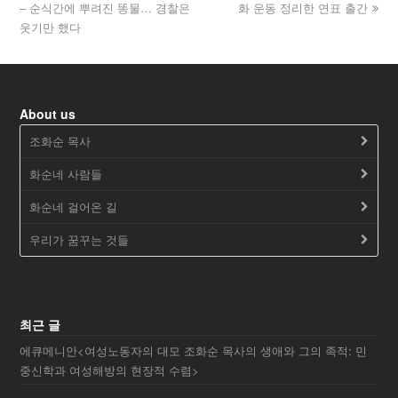
– 순식간에 뿌려진 똥물… 경찰은
화 운동 정리한 연표 출간
웃기만 했다
About us
조화순 목사
화순네 사람들
화순네 걸어온 길
우리가 꿈꾸는 것들
최근 글
에큐메니안<여성노동자의 대모 조화순 목사의 생애와 그의 족적: 민
중신학과 여성해방의 현장적 수렴>