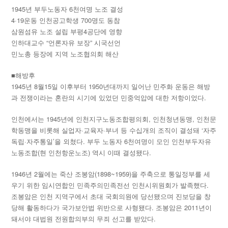
1945년 부두노동자 6천여명 노조 결성
4·19운동 인천공고학생 700명도 동참
삼원섬유 노조 설립 부평4공단에 영향
인하대교수 “언론자유 보장” 시국선언
민노총 등장에 지역 노조협의회 해산
■해방후
1945년 8월15일 이후부터 1950년대까지 일어난 민주화 운동은 해방
과 전쟁이라는 혼란의 시기에 있었던 민중억압에 대한 저항이었다.
인천에서는 1945년에 인천지구노동조합평의회, 인천청년동맹, 인천문
학동맹을 비롯해 실업자·교육자·부녀 등 수십개의 조직이 결성돼 ‘자주
독립·자주통일’을 외쳤다. 부두 노동자 6천여명이 모인 인천부두자유
노동조합(현 인천항운노조) 역시 이때 결성됐다.
1946년 2월에는 죽산 조봉암(1898~1959)을 주축으로 통일정부를 세
우기 위한 임시연합인 민족주의민족전선 인천시위원회가 발족했다.
조봉암은 인천 지역구에서 초대 국회의원에 당선됐으며 진보당을 창
당해 활동하다가 국가보안법 위반으로 사형됐다. 조봉암은 2011년이
돼서야 대법원 전원합의부의 무죄 선고를 받았다.